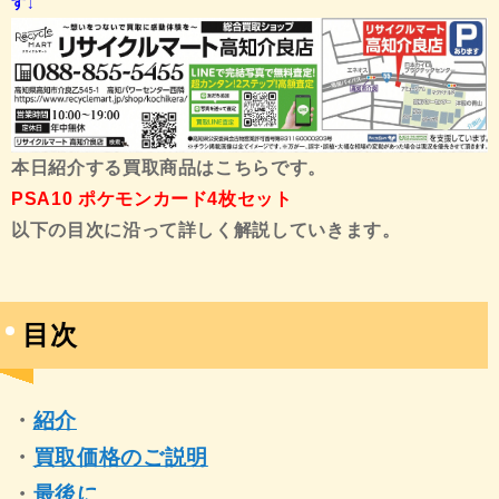
す↓
本日紹介する買取商品はこちらです。
PSA10 ポケモンカード4枚セット
以下の目次に沿って詳しく解説していきます。
目次
・
紹介
・
買取価格のご説明
・
最後に