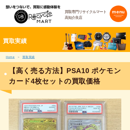
内
容
買取専門リサイクルマート
menu
を
高知介良店
ス
キ
ッ
プ
買取実績
Home
買取実績
【高く売る方法】PSA10 ポケモン
カード4枚セットの買取価格