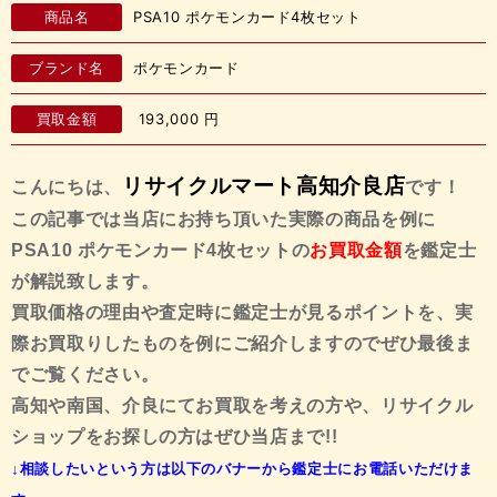
商品名
PSA10 ポケモンカード4枚セット
ブランド名
ポケモンカード
買取金額
193,000
円
リサイクルマート高知介良店
こんにちは、
です！
この記事では当店にお持ち頂いた実際の商品を例に
PSA10 ポケモンカード4枚セット
の
お買取金額
を鑑定士
が解説致します。
買取価格の理由や査定時に鑑定士が見るポイントを、実
際お買取りしたものを例にご紹介しますので
ぜひ最後ま
でご覧ください。
高知や南国、介良にてお買取を考えの方や、リサイクル
ショップをお探しの方はぜひ当店まで!!
↓相談したいという方は以下のバナーから鑑定士にお電話いただけま