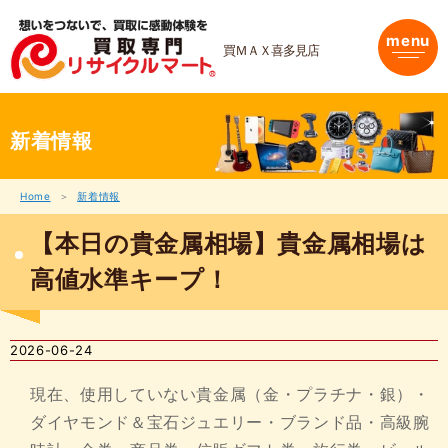
内
容
menu
を
買ＭＡＸ喜多見店
ス
キ
ッ
プ
新着情報
Home
新着情報
【本日の貴金属相場】貴金属相場は
高値水準キープ！
2026-06-24
現在、使用していない貴金属（金・プラチナ・銀）・
ダイヤモンド＆宝石ジュエリー・ブランド品・高級腕