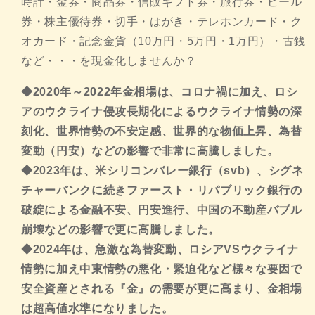
時計・金券・商品券・信販ギフト券・旅行券・ビール
券・株主優待券・切手・はがき・テレホンカード・ク
オカード・記念金貨（10万円・5万円・1万円）・古銭
など・・・を現金化しませんか？
◆2020年～2022年金相場は、コロナ禍に加え、ロシ
アのウクライナ侵攻長期化によるウクライナ情勢の深
刻化、世界情勢の不安定感、世界的な物価上昇、為替
変動（円安）などの影響で
非常に高騰しました。
◆2023年は、米シリコンバレー銀行（svb）、シグネ
チャーバンクに続きファースト・リパブリック銀行の
破綻による金融不安、円安進行、中国の不動産バブル
崩壊などの影響で更に高騰しました。
◆2024年は、急激な為替変動、ロシアVSウクライナ
情勢に加え中東情勢の悪化・緊迫化など様々な要因で
安全資産とされる『金』の需要が更に高まり、金相場
は超高値水準になりました。