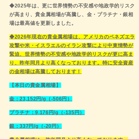
◆2025年は、更に世界情勢の不安感や地政学的リスク
が高まり、貴金属相場が高騰し、金・プラチナ・銀相
場は最高値を更新しました。
◆2026年現在の貴金属相場は、アメリカのベネズエラ
攻撃や米・イスラエルのイラン攻撃により中東情勢が
緊迫、世界情勢の不安感や地政学的リスクが更に高ま
り、昨年同月より高くなっております。特に安全資産
の
金相場は高騰しております！
【本日の貴金属相場】
金：23,152円/g（-506円）
プラチナ：9,176
円/g（-135円）
銀：337円/g（-20円）