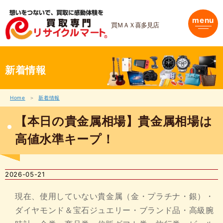
内
容
menu
を
買ＭＡＸ喜多見店
ス
キ
ッ
プ
新着情報
Home
新着情報
【本日の貴金属相場】貴金属相場は
高値水準キープ！
2026-05-21
現在、使用していない貴金属（金・プラチナ・銀）・
ダイヤモンド＆宝石ジュエリー・ブランド品・高級腕