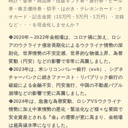
時計・金券・商品券・信販ギフト券・旅行券・ビール
券・株主優待券・切手・はがき・テレホンカード・ク
オカード・記念金貨（10万円・5万円・1万円）・古銭
など・・・を現金化しませんか？
◆2020年～2022年金相場は、コロナ禍に加え、ロシ
アのウクライナ侵攻長期化によるウクライナ情勢の深
刻化、世界情勢の不安定感、世界的な物価上昇、為替
変動（円安）などの影響で
非常に高騰しました。
◆2023年は、米シリコンバレー銀行（svb）、シグネ
チャーバンクに続きファースト・リパブリック銀行の
破綻による金融不安、円安進行、中国の不動産バブル
崩壊などの影響で更に高騰しました。
◆2024年は、急激な為替変動、ロシアVSウクライナ
情勢に加え中東情勢の悪化・緊迫化など様々な要因で
安全資産とされる『金』の需要が更に高まり、金相場
は超高値水準になりました。