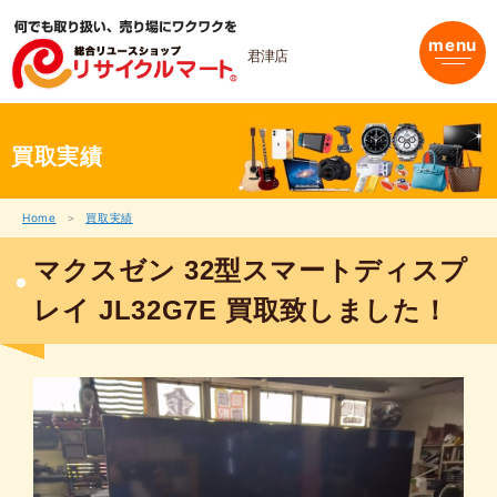
内
容
menu
を
君津店
ス
キ
ッ
プ
買取実績
Home
買取実績
マクスゼン 32型スマートディスプ
レイ JL32G7E 買取致しました！