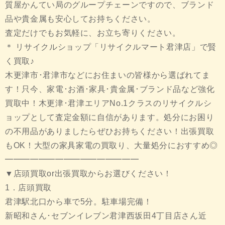
質屋かんてい局のグループチェーンですので、ブランド
品や貴金属も安心してお持ちください。
査定だけでもお気軽に、お立ち寄りください。
＊ リサイクルショップ「リサイクルマート君津店」で賢
く買取♪
木更津市･君津市などにお住まいの皆様から選ばれてま
す！只今、家電･お酒･家具･貴金属･ブランド品など強化
買取中！木更津･君津エリアNo.1クラスのリサイクルシ
ョップとして査定金額に自信があります。処分にお困り
の不用品がありましたらぜひお持ちください！出張買取
もOK！大型の家具家電の買取り、大量処分におすすめ◎
━━━━━━━━━━━━━━━━
▼店頭買取or出張買取からお選びください！
1．店頭買取
君津駅北口から車で5分。駐車場完備！
新昭和さん･セブンイレブン君津西坂田4丁目店さん近