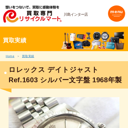
内
容
menu
を
川島インター店
ス
キ
ッ
プ
買取実績
Home
買取実績
ロレックス デイトジャスト
Ref.1603 シルバー文字盤 1968年製