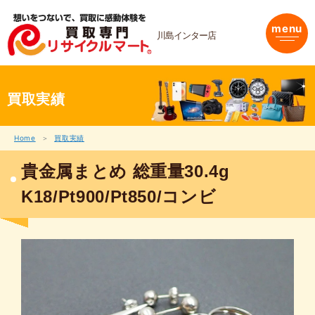
内
容
menu
を
川島インター店
ス
キ
ッ
プ
買取実績
Home
買取実績
貴金属まとめ 総重量30.4g
K18/Pt900/Pt850/コンビ