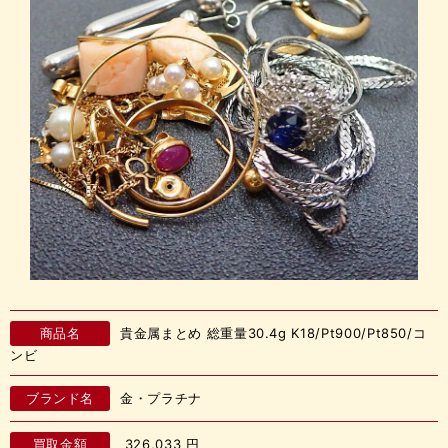
商品名
貴金属まとめ 総重量30.4g K18/Pt900/Pt850/コ
ンビ
ブランド名
金・プラチナ
買取金額
326,033
円