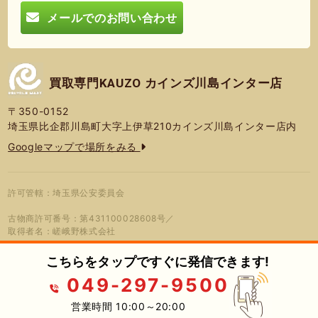
メールでのお問い合わせ
買取専門KAUZO カインズ川島インター店
〒350-0152
埼玉県比企郡川島町大字上伊草210カインズ川島インター店内
Googleマップで場所をみる
許可管轄：埼玉県公安委員会
古物商許可番号：第431100028608号／
取得者名：嵯峨野株式会社
こちらをタップですぐに発信できます!
049-297-9500
© 2026年 買取専門KAUZO カインズ
プライバシーポリシー
蓮営会社
川島インター店
営業時間 10:00～20:00