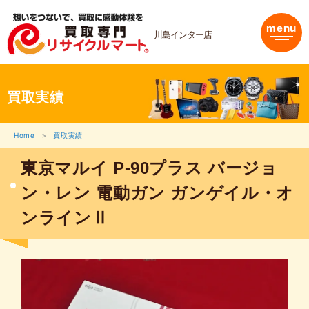
内
容
menu
を
川島インター店
ス
キ
ッ
プ
買取実績
Home
買取実績
東京マルイ P-90プラス バージョ
ン・レン 電動ガン ガンゲイル・オ
ンラインⅡ