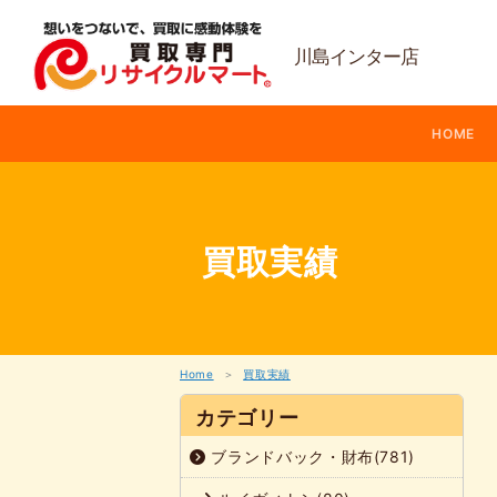
内
容
を
川島インター店
ス
キ
ッ
HOME
プ
買取実績
Home
買取実績
カテゴリー
ブランドバック・財布(781)