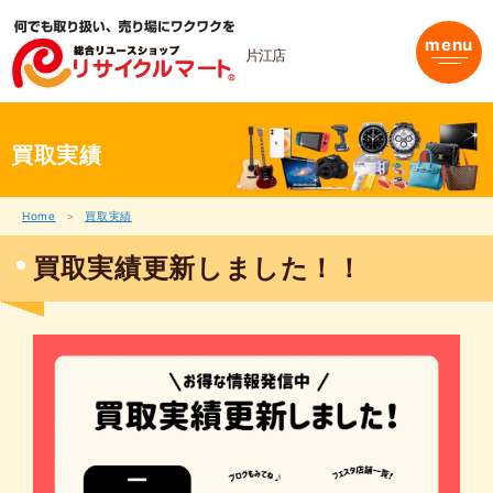
内
容
menu
を
片江店
ス
キ
ッ
プ
買取実績
Home
買取実績
買取実績更新しました！！