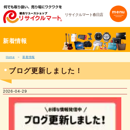
内
容
menu
を
リサイクルマート春日店
ス
キ
ッ
プ
新着情報
Home
新着情報
ブログ更新しました！
2026-04-29