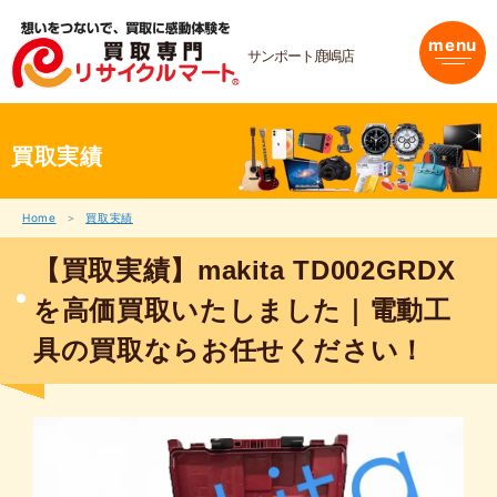
内
容
menu
を
サンポート鹿嶋店
ス
キ
ッ
プ
買取実績
Home
買取実績
【買取実績】makita TD002GRDX
を高価買取いたしました｜電動工
具の買取ならお任せください！