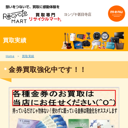
内
容
menu
を
ヨシヅヤ甚目寺店
ス
キ
ッ
プ
買取実績
Home
買取実績
金券買取強化中です！！