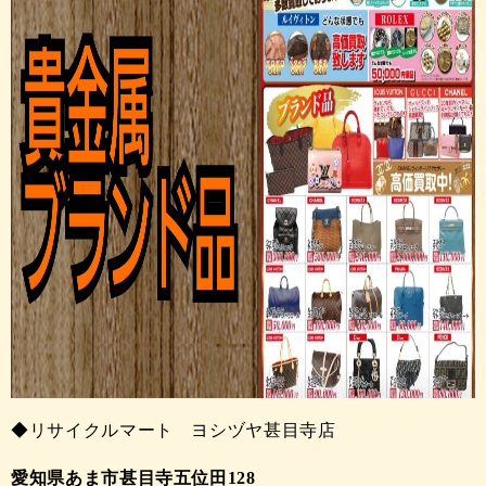
◆リサイクルマート ヨシヅヤ甚目寺店
愛知県あま市甚目寺五位田128