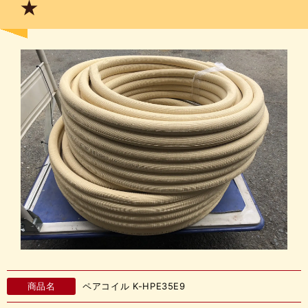
★
商品名
ペアコイル K-HPE35E9