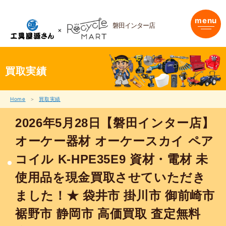
内
容
menu
を
磐田インター店
ス
キ
ッ
プ
買取実績
Home
買取実績
2026年5月28日【磐田インター店】
オーケー器材 オーケースカイ ペア
コイル K-HPE35E9 資材・電材 未
使用品を現金買取させていただき
ました！★ 袋井市 掛川市 御前崎市
裾野市 静岡市 高価買取 査定無料