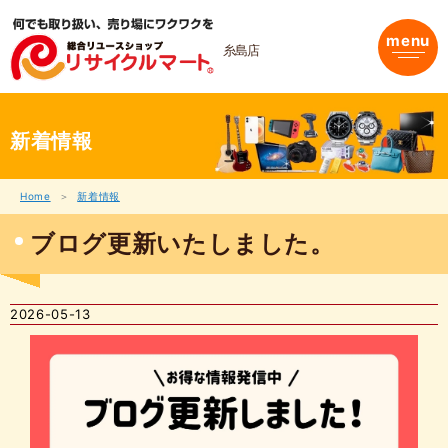
内
容
menu
を
糸島店
ス
キ
ッ
プ
新着情報
Home
新着情報
ブログ更新いたしました。
2026-05-13