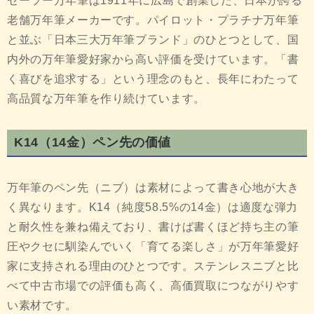
セーラー万年筆は1911年に広島で創業した、日本が誇る
老舗万年筆メーカーです。パイロット・プラチナ万年筆
と並ぶ「日本三大万年筆ブランド」のひとつとして、国
内外の万年筆愛好家から高い評価を受けています。「書
く喜びを追求する」という理念のもと、長年にわたって
高品質な万年筆を作り続けています。
K14（14金）ペン先の価値
万年筆のペン先（ニブ）は素材によって書き心地が大き
く異なります。K14（純度58.5%の14金）は適度な弾力
と耐久性を兼ね備えており、書けば書くほど持ち主の筆
圧やクセに馴染んでいく「育てる楽しさ」が万年筆愛好
家に支持される理由のひとつです。ステンレスニブと比
べて中古市場での評価も高く、高価買取につながりやす
い素材です。