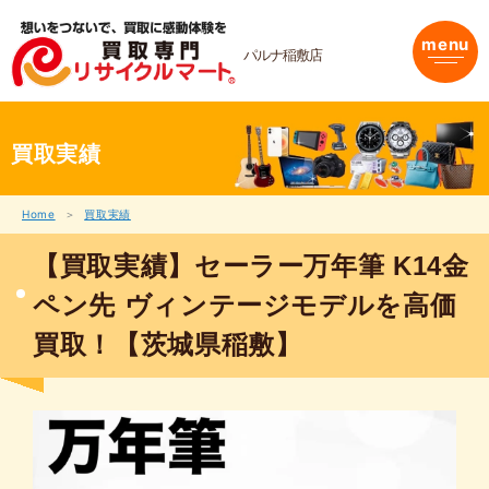
内
容
menu
を
パルナ稲敷店
ス
キ
ッ
プ
買取実績
Home
買取実績
【買取実績】セーラー万年筆 K14金
ペン先 ヴィンテージモデルを高価
買取！【茨城県稲敷】