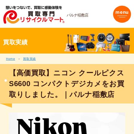
内
容
menu
を
パルナ稲敷店
ス
キ
ッ
プ
買取実績
Home
買取実績
【高価買取】ニコン クールピクス
S6600 コンパクトデジカメをお買
取りしました。｜パルナ稲敷店