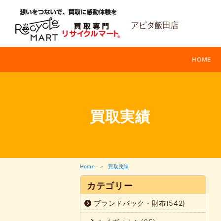
内
容
を
アピタ飯田店
ス
キ
ッ
HOME
プ
買取実績
Home
買取実績
カテゴリー
ブランドバック・財布(542)