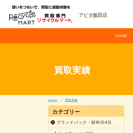
内
容
を
アピタ飯田店
ス
キ
ッ
HOME
プ
買取実績
Home
買取実績
カテゴリー
ブランドバック・財布(542)