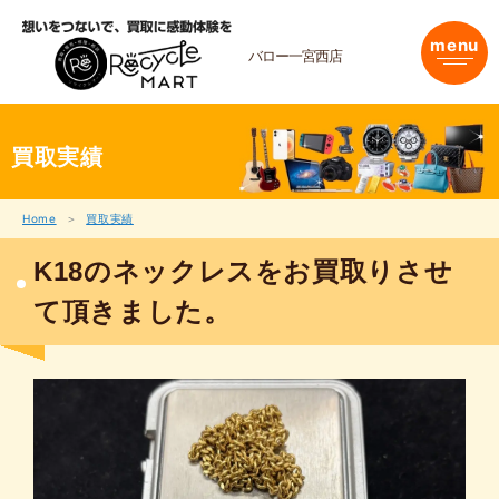
内
容
menu
を
バロー一宮西店
ス
キ
ッ
プ
買取実績
Home
買取実績
K18のネックレスをお買取りさせ
て頂きました。