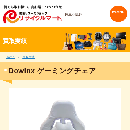
内
容
menu
を
岐阜羽島店
ス
キ
ッ
プ
買取実績
Home
買取実績
Dowinx ゲーミングチェア