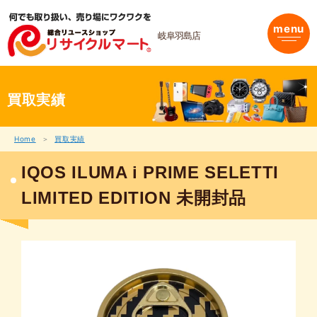
内
容
menu
を
岐阜羽島店
ス
キ
ッ
プ
買取実績
Home
買取実績
IQOS ILUMA i PRIME SELETTI
LIMITED EDITION 未開封品