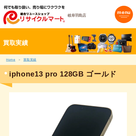
内
容
menu
を
岐阜羽島店
ス
キ
ッ
プ
買取実績
Home
買取実績
iphone13 pro 128GB ゴールド