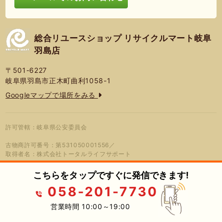
総合リユースショップ リサイクルマート岐阜
羽島店
〒501-6227
岐阜県羽島市正木町曲利1058-1
Googleマップで場所をみる
許可管轄：岐阜県公安委員会
古物商許可番号：第531050001556／
取得者名：株式会社トータルライフサポート
こちらをタップですぐに発信できます!
058-201-7730
© 2026年 総合リユースショップ リサ
プライバシーポリシー
蓮営会社
イクルマート岐阜羽島店
営業時間 10:00～19:00