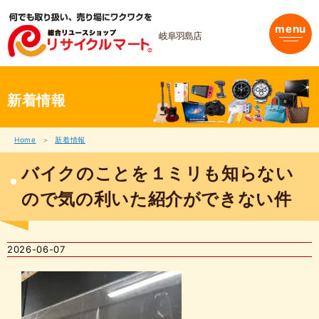
内
容
menu
を
岐阜羽島店
ス
キ
ッ
プ
新着情報
Home
新着情報
バイクのことを１ミリも知らない
ので気の利いた紹介ができない件
2026-06-07