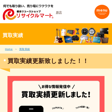
内
容
menu
を
原店
ス
キ
ッ
プ
買取実績
Home
買取実績
買取実績更新致しました！！