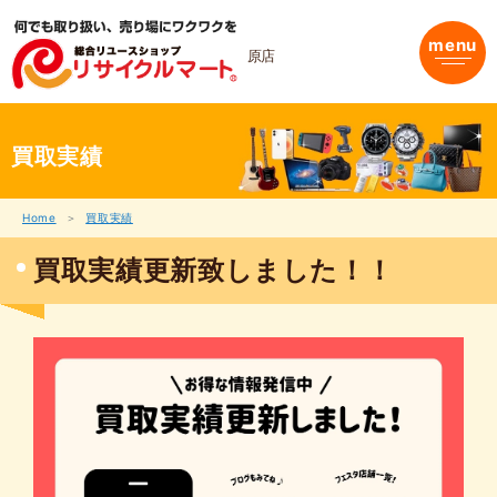
内
容
menu
を
原店
ス
キ
ッ
プ
買取実績
Home
買取実績
買取実績更新致しました！！