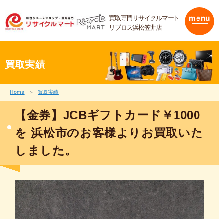
内
容
買取専門リサイクルマート
menu
を
リブロス浜松笠井店
ス
キ
ッ
プ
買取実績
Home
買取実績
【金券】JCBギフトカード￥1000
を 浜松市のお客様よりお買取いた
しました。