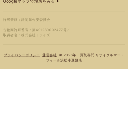
Googleマップで場所をみる
許可管轄：静岡県公安委員会
古物商許可番号：第491280002477号／
取得者名：株式会社トライズ
© 2026年 買取専門 リサイクルマート
プライバシーポリシー
蓮営会社
フィール浜松小豆餅店