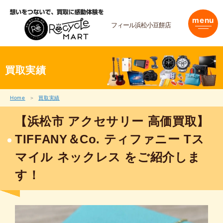
内
容
menu
を
フィール浜松小豆餅店
ス
キ
ッ
プ
買取実績
Home
買取実績
【浜松市 アクセサリー 高価買取】
TIFFANY＆Co. ティファニー Tス
マイル ネックレス をご紹介しま
す！