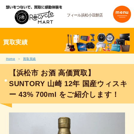
内
容
menu
を
フィール浜松小豆餅店
ス
キ
ッ
プ
買取実績
Home
買取実績
【浜松市 お酒 高価買取】
SUNTORY 山崎 12年 国産ウィスキ
ー 43% 700ml をご紹介します！