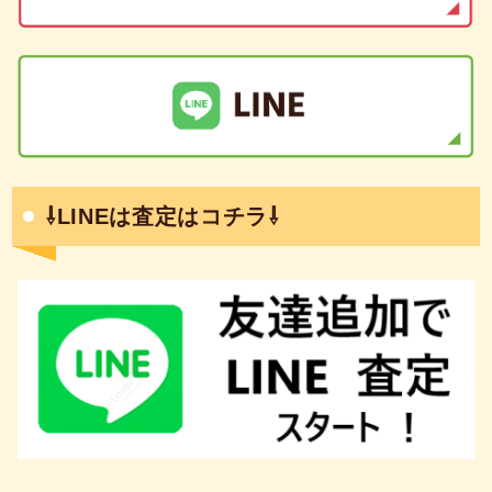
⇩LINEは査定はコチラ⇩