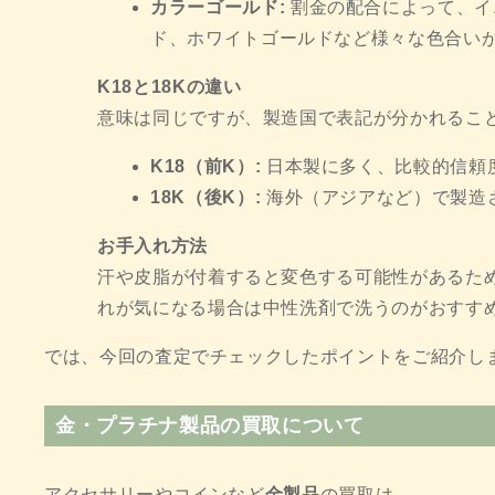
カラーゴールド:
割金の配合によって、イ
ド、ホワイトゴールドなど様々な色合い
K18と18Kの違い
意味は同じですが、製造国で表記が分かれるこ
K18（前K）:
日本製に多く、比較的信頼
18K（後K）:
海外（アジアなど）で製造
お手入れ方法
汗や皮脂が付着すると変色する可能性があるた
れが気になる場合は中性洗剤で洗うのがおすす
では、今回の査定でチェックしたポイントをご紹介し
金・プラチナ製品の買取について
アクセサリーやコインなど
金製品
の買取は、