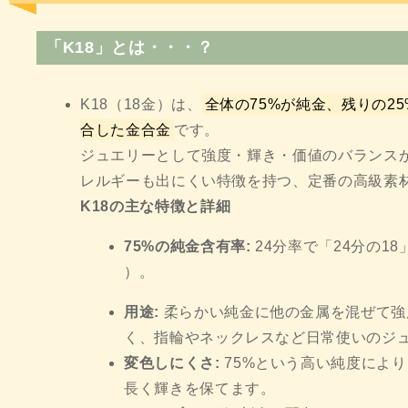
「K18
」とは・・・？
K18（18金）は、
全体の75%が純金、残りの2
合した金合金
です。
ジュエリーとして強度・輝き・価値のバランス
レルギーも出にくい特徴を持つ、定番の高級素
K18の主な特徴と詳細
75%の純金含有率:
24分率で「24分の1
）。
用途:
柔らかい純金に他の金属を混ぜて強
く、指輪やネックレスなど日常使いのジ
変色しにくさ:
75%という高い純度により
長く輝きを保てます。