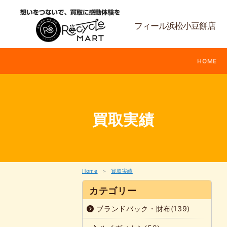
内
容
を
フィール浜松小豆餅店
ス
キ
ッ
HOME
プ
買取実績
Home
買取実績
カテゴリー
ブランドバック・財布(139)