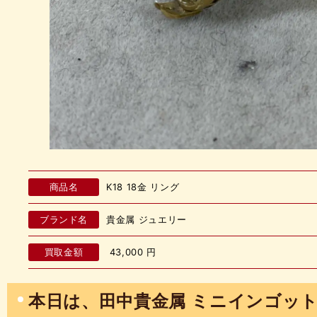
商品名
K18 18金 リング
ブランド名
貴金属 ジュエリー
買取金額
43,000
円
本日は、田中貴金属 ミニインゴッ