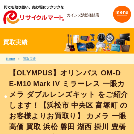
内
容
menu
を
カインズ浜松雄踏店
ス
キ
ッ
プ
買取実績
Home
買取実績
【OLYMPUS】オリンパス OM-D
E-M10 Mark IV ミラーレス 一眼カ
メラ ダブルレンズキット をご紹介
します！【浜松市 中央区 富塚町 の
お客様よりお買取り】 カメラ 一眼
高価 買取 浜松 磐田 湖西 掛川 豊橋