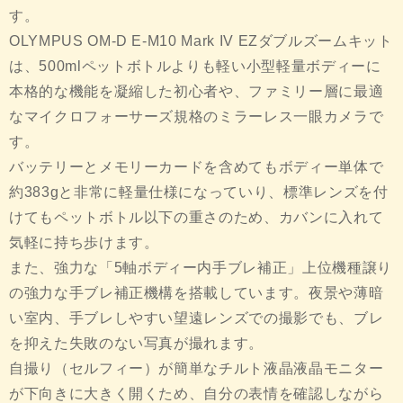
す。
OLYMPUS OM-D E-M10 Mark IV EZダブルズームキット
は、500mlペットボトルよりも軽い小型軽量ボディーに
本格的な機能を凝縮した初心者や、ファミリー層に最適
なマイクロフォーサーズ規格のミラーレス一眼カメラで
す。
バッテリーとメモリーカードを含めてもボディー単体で
約383gと非常に軽量仕様になっていり、標準レンズを付
けてもペットボトル以下の重さのため、カバンに入れて
気軽に持ち歩けます。
また、強力な「5軸ボディー内手ブレ補正」上位機種譲り
の強力な手ブレ補正機構を搭載しています。夜景や薄暗
い室内、手ブレしやすい望遠レンズでの撮影でも、ブレ
を抑えた失敗のない写真が撮れます。
自撮り（セルフィー）が簡単なチルト液晶液晶モニター
が下向きに大きく開くため、自分の表情を確認しながら