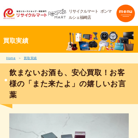
内
容
リサイクルマート ボンマ
menu
を
ルシェ福崎店
ス
キ
ッ
プ
買取実績
Home
買取実績
飲まないお酒も、安心買取！お客
様の「また来たよ」の嬉しいお言
葉