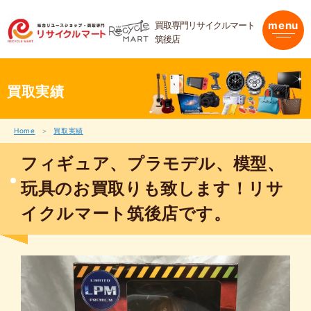
内
容
買取専門リサイクルマート
menu
を
筑後店
ス
キ
ッ
プ
買取実績
Home
買取実績
フィギュア、プラモデル、模型、
玩具のお買取りも致します！リサ
イクルマート筑後店です。