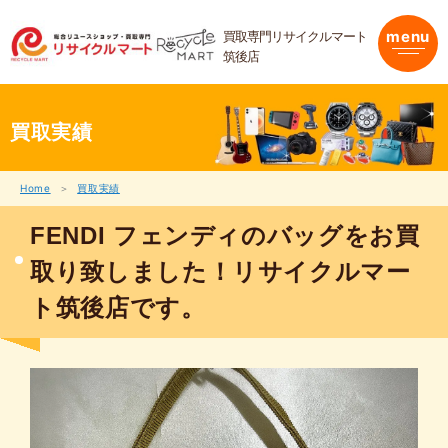
内
容
買取専門リサイクルマート
menu
を
筑後店
ス
キ
ッ
プ
買取実績
Home
買取実績
FENDI フェンディのバッグをお買
取り致しました！リサイクルマー
ト筑後店です。