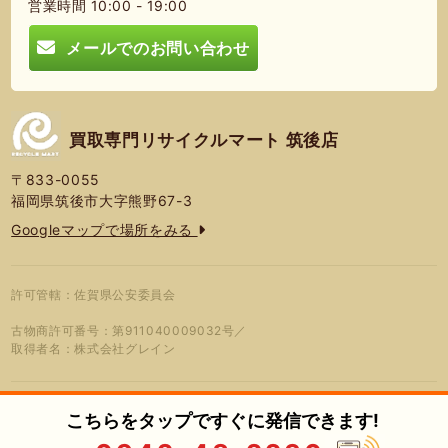
営業時間 10:00 - 19:00
メールでのお問い合わせ
買取専門リサイクルマート 筑後店
〒833-0055
福岡県筑後市大字熊野67-3
Googleマップで場所をみる
許可管轄：佐賀県公安委員会
古物商許可番号：第911040009032号／
取得者名：株式会社グレイン
こちらをタップですぐに発信できます!
© 2026年 買取専門リサイクルマート
プライバシーポリシー
蓮営会社
筑後店