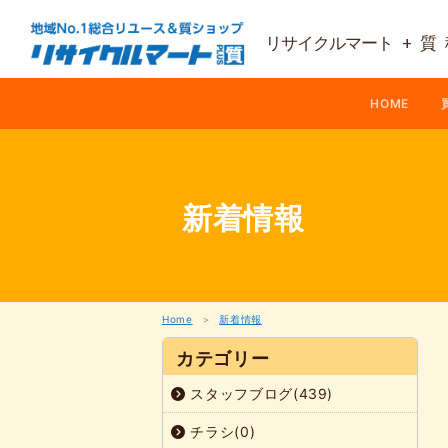
内
容
リサイクルマート + 質
を
ス
キ
ッ
HOME
プ
新着情報
Home
新着情報
カテゴリー
スタッフブログ(439)
チラシ(0)