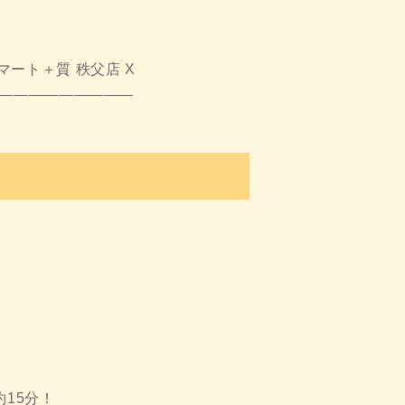
ート＋質 秩父店 X
—————————
15分！