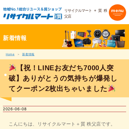
内
容
リサイクルマート + 質 秩
menu
を
父店
ス
キ
ッ
プ
新着情報
Home
新着情報
【祝！LINEお友だち7000人突
破】ありがとうの気持ちが爆発し
てクーポン2枚出ちゃいました
2026-06-08
こんにちは、リサイクルマート＋質 秩父店です。