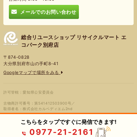
メールでのお問い合わせ
総合リユースショップ リサイクルマート エ
コパーク別府店
〒874-0828
大分県別府市山の手町8-41
Googleマップで場所をみる
許可管轄：愛知県公安委員会
古物商許可番号：第541412503900号／
取得者名：株式会社カルペディエム2nd
こちらをタップですぐに発信できます!
0977-21-2161
© 2026年 総合リユースショップ リサ
プライバシーポリシー
蓮営会社
イクルマート エコパーク別府店