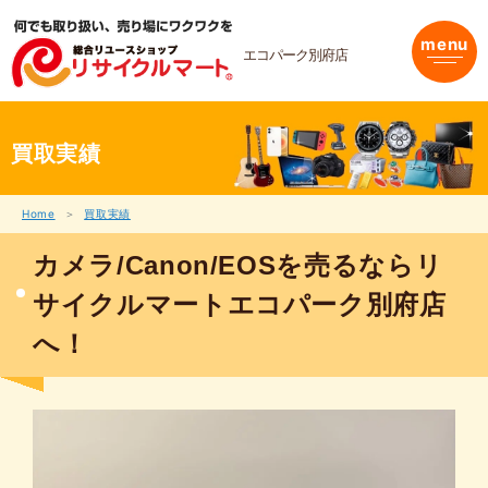
内
容
menu
を
エコパーク別府店
ス
キ
ッ
プ
買取実績
Home
買取実績
カメラ/Canon/EOSを売るならリ
サイクルマートエコパーク別府店
へ！