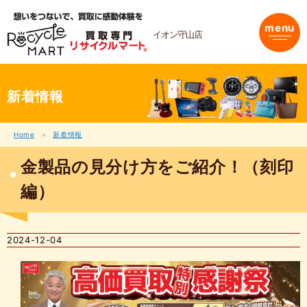
内
容
menu
を
イオン守山店
ス
キ
ッ
プ
新着情報
Home
新着情報
金製品の見分け方をご紹介！（刻印
編）
2024-12-04