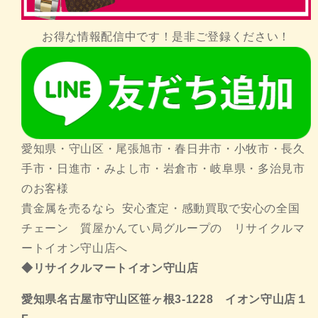
お得な情報配信中です！是非ご登録ください！
愛知県・守山区・尾張旭市・春日井市・小牧市・長久
手市・日進市・みよし市・岩倉市・岐阜県・多治見市
のお客様
貴金属を売るなら 安心査定・感動買取で安心の全国
チェーン 質屋かんてい局グループの リサイクルマ
ートイオン守山店へ
◆リサイクルマートイオン守山店
愛知県名古屋市守山区笹ヶ根3-1228 イオン守山店１