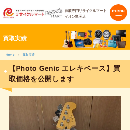
内
容
買取専門リサイクルマート
menu
を
イオン亀岡店
ス
キ
ッ
プ
買取実績
Home
買取実績
【Photo Genic エレキベース】買
取価格を公開します